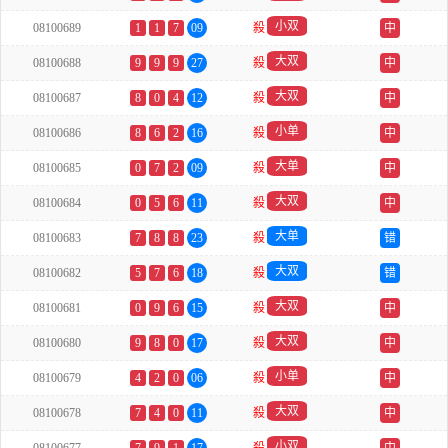
小双
08100689
1
1
7
09
殺
中
大双
08100688
9
9
9
27
殺
中
大双
08100687
8
0
4
12
殺
中
小单
08100686
8
6
2
16
殺
中
大单
08100685
0
7
2
09
殺
中
大双
08100684
0
5
6
11
殺
中
大单
08100683
7
8
8
23
殺
错
大双
08100682
5
7
6
18
殺
错
大双
08100681
0
9
6
15
殺
中
大双
08100680
9
8
0
17
殺
中
小单
08100679
4
2
0
06
殺
中
大双
08100678
7
4
0
11
殺
中
小双