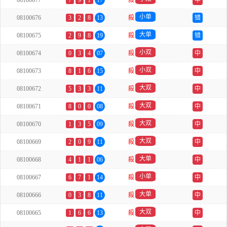
08100677
7
9
1
17
殺
中
小单
08100676
3
2
8
13
殺
错
大单
08100675
2
9
8
19
殺
错
小双
08100674
0
3
4
07
殺
中
小双
08100673
8
1
6
15
殺
中
大双
08100672
5
3
3
11
殺
中
大双
08100671
8
0
0
08
殺
中
大双
08100670
1
3
5
09
殺
中
大双
08100669
2
0
9
11
殺
中
大单
08100668
4
1
1
06
殺
中
小单
08100667
6
7
1
14
殺
中
大单
08100666
0
3
8
11
殺
中
大双
08100665
1
6
6
13
殺
中