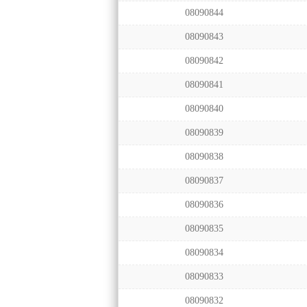
08090844
08090843
08090842
08090841
08090840
08090839
08090838
08090837
08090836
08090835
08090834
08090833
08090832