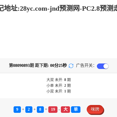
地址:28yc.com-jnd预测网-PC2.8预
第
08090893
期 距下期:
00
分
25
秒
广告开关：
大双
未开:
8
期
小单
未开:
2
期
小双
未开:
1
期
9
+
2
+
8
=
19
-
大
单
咪牌