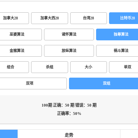
加拿大28
加拿大西28
台湾28
比特币28
巫婆算法
诸怀算法
独尊算法
金猴算法
放纵算法
祸斗算法
组合
杀组
大小
单双
双项
双组
100期 正确：50 期 错误：50 期
正确率：50%
走势