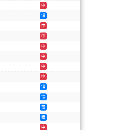
中
错
中
中
中
中
中
中
错
错
错
错
中