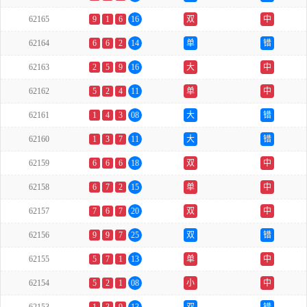
62165
9
1
6
16
双
中
62164
6
6
2
14
单
错
62163
2
5
9
16
大
中
62162
5
2
4
11
单
中
62161
1
4
3
08
大
错
62160
1
3
7
11
大
错
62159
6
6
6
18
双
中
62158
6
7
2
15
单
中
62157
7
6
7
20
双
中
62156
9
9
7
25
双
错
62155
5
7
1
13
单
中
62154
5
2
1
08
小
中