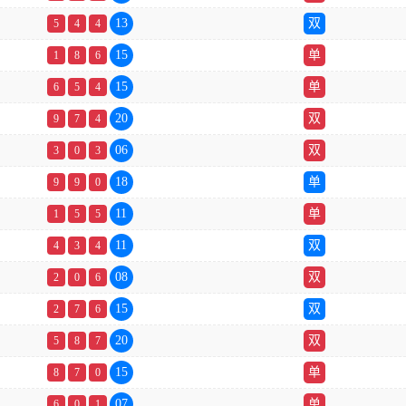
13
双
5
4
4
15
单
1
8
6
15
单
6
5
4
20
双
9
7
4
06
双
3
0
3
18
单
9
9
0
11
单
1
5
5
11
双
4
3
4
08
双
2
0
6
15
双
2
7
6
20
双
5
8
7
15
单
8
7
0
07
单
6
0
1