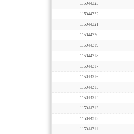
115044323
115044322
115044321
115044320
115044319
115044318
115044317
115044316
115044315
115044314
115044313
115044312
115044311