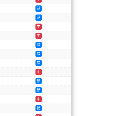
错
错
中
中
错
错
错
中
错
错
中
错