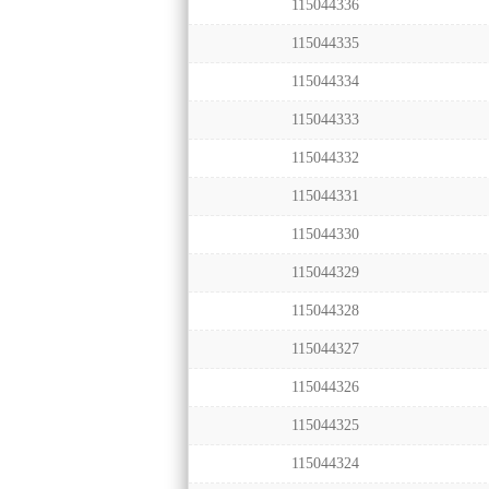
115044336
115044335
115044334
115044333
115044332
115044331
115044330
115044329
115044328
115044327
115044326
115044325
115044324