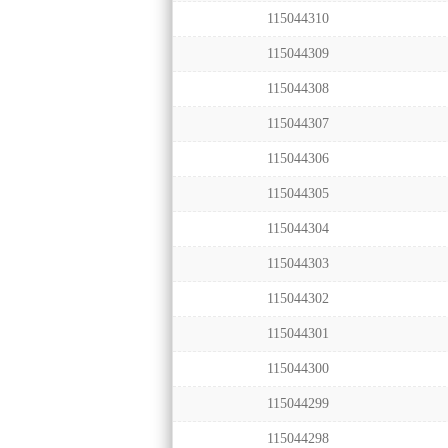
115044310
115044309
115044308
115044307
115044306
115044305
115044304
115044303
115044302
115044301
115044300
115044299
115044298