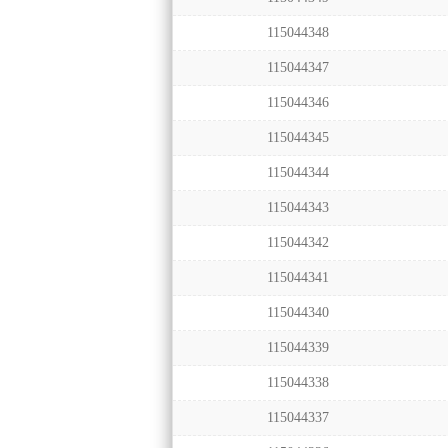
115044348
115044347
115044346
115044345
115044344
115044343
115044342
115044341
115044340
115044339
115044338
115044337