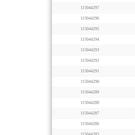
115044297
115044296
115044295
115044294
115044293
115044292
115044291
115044290
115044289
115044288
115044287
115044286
115044285