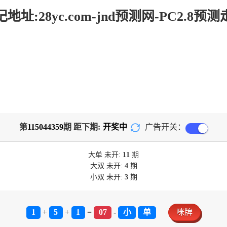
地址:28yc.com-jnd预测网-PC2.8预
第
115044359
期 距下期:
开奖中
广告开关：
大单
未开:
11
期
大双
未开:
4
期
小双
未开:
3
期
1
+
5
+
1
=
07
-
小
单
咪牌