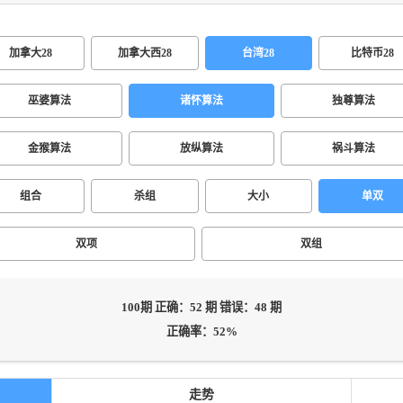
加拿大28
加拿大西28
台湾28
比特币28
巫婆算法
诸怀算法
独尊算法
金猴算法
放纵算法
祸斗算法
组合
杀组
大小
单双
双项
双组
100期 正确：52 期 错误：48 期
正确率：52%
走势