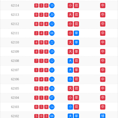
62114
9
1
0
10
小
双
中
62113
9
2
9
20
大
双
中
62112
8
0
4
12
小
双
中
62111
2
4
2
08
小
单
中
62110
4
9
9
22
大
单
中
62109
4
7
8
19
大
单
中
62108
7
5
0
12
大
双
中
62107
1
2
8
11
大
单
中
62106
9
4
1
14
小
双
中
62105
9
3
4
16
大
双
中
62104
3
1
3
07
小
单
中
62103
0
5
9
14
小
双
中
62102
5
0
3
08
大
单
错