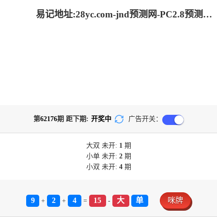
易记地址:28yc.com-jnd预测网-PC2.8预测走势
第
62176
期 距下期:
开奖中
广告开关：
大双
未开:
1
期
小单
未开:
2
期
小双
未开:
4
期
9
2
4
15
大
单
咪牌
+
+
=
-