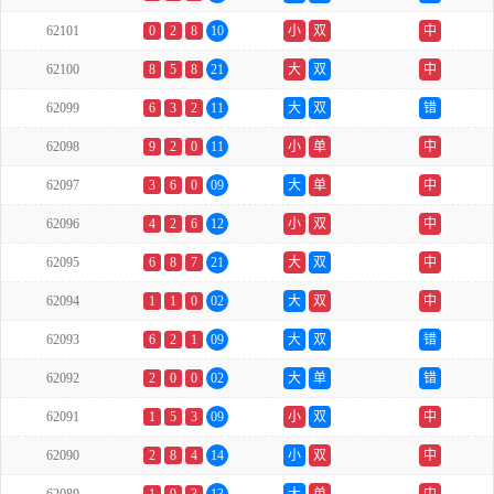
62101
0
2
8
10
小
双
中
62100
8
5
8
21
大
双
中
62099
6
3
2
11
大
双
错
62098
9
2
0
11
小
单
中
62097
3
6
0
09
大
单
中
62096
4
2
6
12
小
双
中
62095
6
8
7
21
大
双
中
62094
1
1
0
02
大
双
中
62093
6
2
1
09
大
双
错
62092
2
0
0
02
大
单
错
62091
1
5
3
09
小
双
中
62090
2
8
4
14
小
双
中