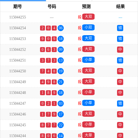
期号
号码
预测
结果
大双
115044255
---
殺
---
小双
115044254
2
0
4
06
殺
错
大双
115044253
9
0
9
18
殺
错
大双
115044252
0
6
3
09
殺
中
小单
115044251
3
7
3
13
殺
错
大双
115044250
7
4
8
19
殺
中
大双
115044249
4
9
8
21
殺
中
小单
115044248
1
8
9
18
殺
中
小单
115044247
0
2
1
03
殺
错
大双
115044246
1
7
9
17
殺
中
小单
115044245
8
7
7
22
殺
中
大单
115044244
8
0
6
14
殺
中