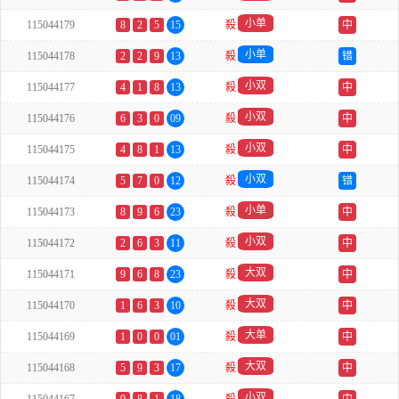
小单
115044179
8
2
5
15
殺
中
小单
115044178
2
2
9
13
殺
错
小双
115044177
4
1
8
13
殺
中
小双
115044176
6
3
0
09
殺
中
小双
115044175
4
8
1
13
殺
中
小双
115044174
5
7
0
12
殺
错
小单
115044173
8
9
6
23
殺
中
小双
115044172
2
6
3
11
殺
中
大双
115044171
9
6
8
23
殺
中
大双
115044170
1
6
3
10
殺
中
大单
115044169
1
0
0
01
殺
中
大双
115044168
5
9
3
17
殺
中
小双