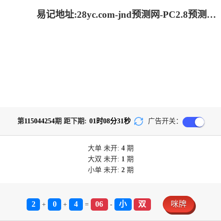
易记地址:28yc.com-jnd预测网-PC2.8预测走势
第
115044254
期 距下期:
01
时
08
分
31
秒
广告开关：
大单
未开:
4
期
大双
未开:
1
期
小单
未开:
2
期
2
0
4
06
小
双
咪牌
+
+
=
-