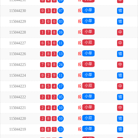
115044231
8
4
8
20
殺
中
小单
115044230
0
3
4
07
殺
错
小单
115044229
3
0
0
03
殺
错
小单
115044228
1
7
8
16
殺
中
小双
115044227
6
5
0
11
殺
中
小单
115044226
2
8
3
13
殺
错
小单
115044225
7
9
8
24
殺
中
小单
115044224
0
2
9
11
殺
错
小双
115044223
8
5
4
17
殺
中
小单
115044222
2
1
2
05
殺
错
小单
115044221
2
4
4
10
殺
中
小双
115044220
2
8
0
10
殺
错
小单
115044219
0
8
5
13
殺
错