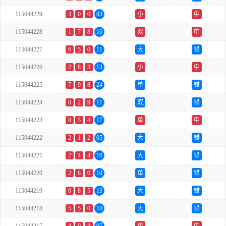
115044229
3
0
0
03
小
中
115044228
1
7
8
16
双
中
115044227
6
5
0
11
大
错
115044226
2
8
3
13
小
中
115044225
7
9
8
24
单
错
115044224
0
2
9
11
双
错
115044223
8
5
4
17
单
中
115044222
2
1
2
05
大
错
115044221
2
4
4
10
大
错
115044220
2
8
0
10
单
错
115044219
0
8
5
13
大
错
115044218
5
5
0
10
大
错