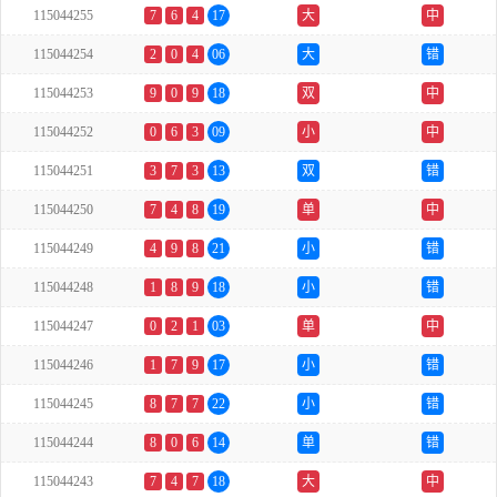
115044255
7
6
4
17
大
中
115044254
2
0
4
06
大
错
115044253
9
0
9
18
双
中
115044252
0
6
3
09
小
中
115044251
3
7
3
13
双
错
115044250
7
4
8
19
单
中
115044249
4
9
8
21
小
错
115044248
1
8
9
18
小
错
115044247
0
2
1
03
单
中
115044246
1
7
9
17
小
错
115044245
8
7
7
22
小
错
115044244
8
0
6
14
单
错
115044243
7
4
7
18
大
中