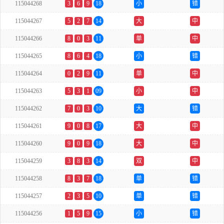
115044268
3
6
9
18
小
错
115044267
5
2
7
14
大
中
115044266
8
0
3
11
单
中
115044265
8
6
4
18
小
错
115044264
0
2
9
11
单
中
115044263
5
3
1
09
小
中
115044262
7
0
3
10
大
错
115044261
9
0
8
17
大
中
115044260
9
0
9
18
大
中
115044259
3
8
3
14
双
中
115044258
8
3
7
18
单
错
115044257
2
3
5
10
单
错
115044256
1
5
9
15
小
错