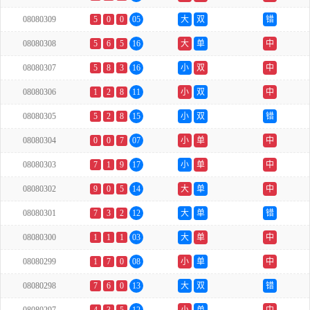
08080309
5
0
0
05
大
双
错
08080308
5
6
5
16
大
单
中
08080307
5
8
3
16
小
双
中
08080306
1
2
8
11
小
双
中
08080305
5
2
8
15
小
双
错
08080304
0
0
7
07
小
单
中
08080303
7
1
9
17
小
单
中
08080302
9
0
5
14
大
单
中
08080301
7
3
2
12
大
单
错
08080300
1
1
1
03
大
单
中
08080299
1
7
0
08
小
单
中
08080298
7
6
0
13
大
双
错