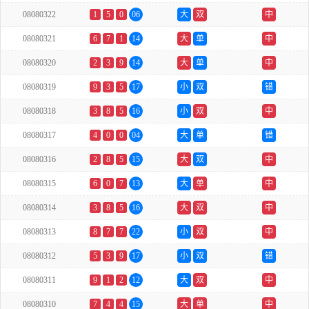
08080322
1
5
0
06
大
双
中
08080321
6
7
1
14
大
单
中
08080320
2
3
9
14
大
单
中
08080319
9
3
5
17
小
双
错
08080318
3
8
5
16
小
双
中
08080317
4
0
0
04
大
单
错
08080316
2
8
5
15
大
双
中
08080315
6
0
7
13
大
单
中
08080314
3
8
5
16
大
双
中
08080313
8
7
7
22
小
双
中
08080312
5
3
9
17
小
双
错
08080311
9
1
2
12
大
双
中
08080310
7
4
4
15
大
单
中