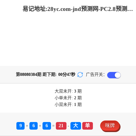
易记地址:28yc.com-jnd预测网-PC2.8预测走势
第
08080384
期 距下期:
00
分
46
秒
广告开关：
大双
未开:
3
期
小单
未开:
2
期
小双
未开:
1
期
9
6
6
21
大
单
咪牌
+
+
=
-