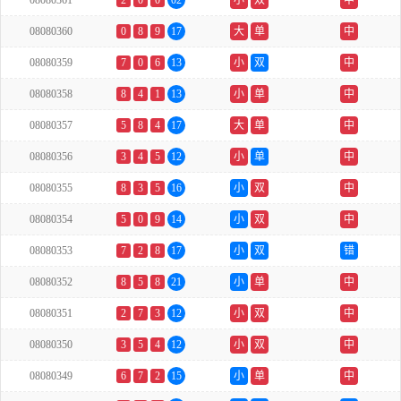
08080361
2
0
0
02
小
双
中
08080360
0
8
9
17
大
单
中
08080359
7
0
6
13
小
双
中
08080358
8
4
1
13
小
单
中
08080357
5
8
4
17
大
单
中
08080356
3
4
5
12
小
单
中
08080355
8
3
5
16
小
双
中
08080354
5
0
9
14
小
双
中
08080353
7
2
8
17
小
双
错
08080352
8
5
8
21
小
单
中
08080351
2
7
3
12
小
双
中
08080350
3
5
4
12
小
双
中
08080349
6
7
2
15
小
单
中