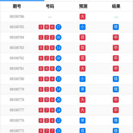
期号
号码
预测
结果
08100786
---
大
---
08100785
3
8
6
17
小
错
08100784
2
2
2
06
双
中
08100783
9
5
0
14
双
中
08100782
6
2
0
08
双
中
08100781
6
4
6
16
大
中
08100780
3
8
4
15
小
错
08100779
6
2
6
14
单
错
08100778
5
9
6
20
大
中
08100777
8
7
9
24
大
中
08100776
6
2
4
12
单
错
08100775
9
7
7
23
双
错