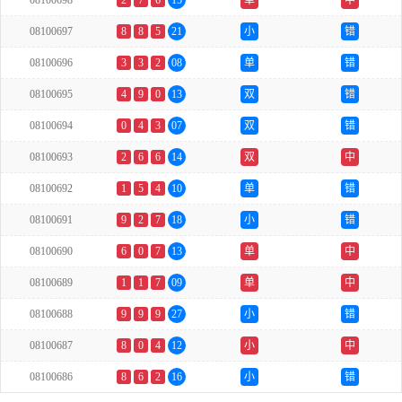
08100698
2
7
6
15
单
中
08100697
8
8
5
21
小
错
08100696
3
3
2
08
单
错
08100695
4
9
0
13
双
错
08100694
0
4
3
07
双
错
08100693
2
6
6
14
双
中
08100692
1
5
4
10
单
错
08100691
9
2
7
18
小
错
08100690
6
0
7
13
单
中
08100689
1
1
7
09
单
中
08100688
9
9
9
27
小
错
08100687
8
0
4
12
小
中
08100686
8
6
2
16
小
错