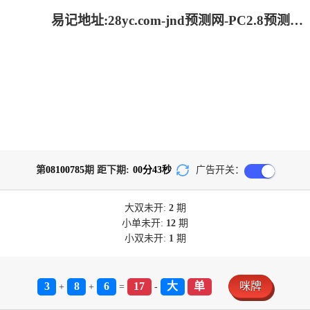
易记地址:28yc.com-jnd预测网-PC2.8预测走势
第
08100785
期 距下期:
00
分
42
秒
广告开关：
大双
未开:
2
期
小单
未开:
12
期
小双
未开:
1
期
3
8
6
17
大
单
咪牌
+
+
=
-