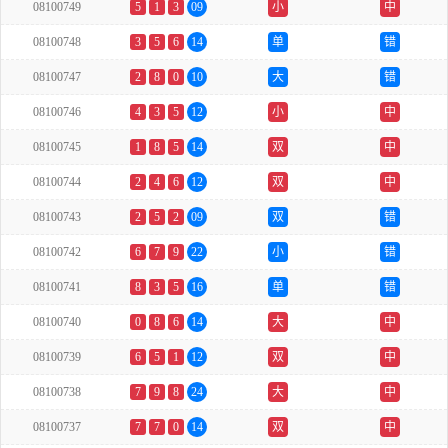
08100749
5
1
3
09
小
中
08100748
3
5
6
14
单
错
08100747
2
8
0
10
大
错
08100746
4
3
5
12
小
中
08100745
1
8
5
14
双
中
08100744
2
4
6
12
双
中
08100743
2
5
2
09
双
错
08100742
6
7
9
22
小
错
08100741
8
3
5
16
单
错
08100740
0
8
6
14
大
中
08100739
6
5
1
12
双
中
08100738
7
9
8
24
大
中
08100737
7
7
0
14
双
中