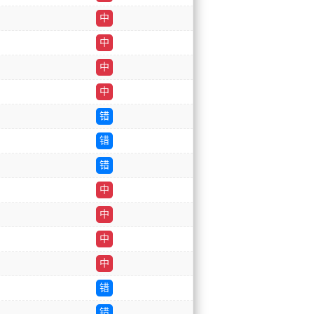
中
中
中
中
错
错
错
中
中
中
中
错
错