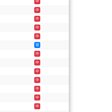
中
中
中
中
中
错
中
中
中
中
中
中
中