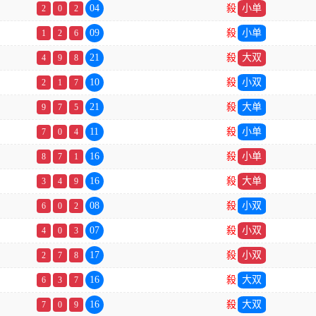
04
殺
小单
2
0
2
09
殺
小单
1
2
6
21
殺
大双
4
9
8
10
殺
小双
2
1
7
21
殺
大单
9
7
5
11
殺
小单
7
0
4
16
殺
小单
8
7
1
16
殺
大单
3
4
9
08
殺
小双
6
0
2
07
殺
小双
4
0
3
17
殺
小双
2
7
8
16
殺
大双
6
3
7
16
殺
大双
7
0
9