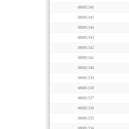
08081346
08081345
08081344
08081343
08081342
08081341
08081340
08081339
08081338
08081337
08081336
08081335
08081334