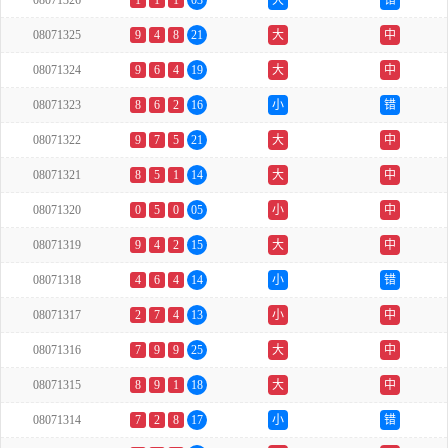
08071326
1
1
1
03
大
错
08071325
9
4
8
21
大
中
08071324
9
6
4
19
大
中
08071323
8
6
2
16
小
错
08071322
9
7
5
21
大
中
08071321
8
5
1
14
大
中
08071320
0
5
0
05
小
中
08071319
9
4
2
15
大
中
08071318
4
6
4
14
小
错
08071317
2
7
4
13
小
中
08071316
7
9
9
25
大
中
08071315
8
9
1
18
大
中
08071314
7
2
8
17
小
错