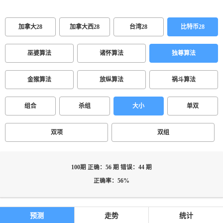
加拿大28
加拿大西28
台湾28
比特币28
巫婆算法
诸怀算法
独尊算法
金猴算法
放纵算法
祸斗算法
组合
杀组
大小
单双
双项
双组
100期 正确：56 期 错误：44 期
正确率：56%
预测
走势
统计