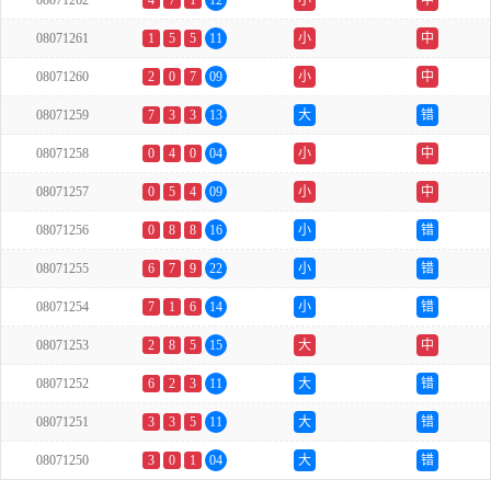
08071262
4
7
1
12
小
中
08071261
1
5
5
11
小
中
08071260
2
0
7
09
小
中
08071259
7
3
3
13
大
错
08071258
0
4
0
04
小
中
08071257
0
5
4
09
小
中
08071256
0
8
8
16
小
错
08071255
6
7
9
22
小
错
08071254
7
1
6
14
小
错
08071253
2
8
5
15
大
中
08071252
6
2
3
11
大
错
08071251
3
3
5
11
大
错
08071250
3
0
1
04
大
错