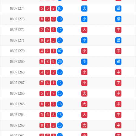
08071274
5
0
2
07
大
错
08071273
8
3
8
19
小
错
08071272
2
9
6
17
大
中
08071271
0
9
5
14
小
错
08071270
4
2
1
07
小
中
08071269
9
8
9
26
小
错
08071268
4
7
2
13
小
中
08071267
7
4
1
12
小
中
08071266
5
3
7
15
大
中
08071265
8
3
7
18
大
中
08071264
5
5
8
18
大
中
08071263
8
4
3
15
大
中