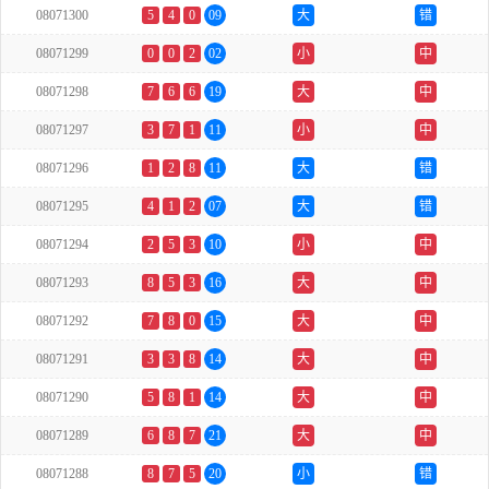
08071300
5
4
0
09
大
错
08071299
0
0
2
02
小
中
08071298
7
6
6
19
大
中
08071297
3
7
1
11
小
中
08071296
1
2
8
11
大
错
08071295
4
1
2
07
大
错
08071294
2
5
3
10
小
中
08071293
8
5
3
16
大
中
08071292
7
8
0
15
大
中
08071291
3
3
8
14
大
中
08071290
5
8
1
14
大
中
08071289
6
8
7
21
大
中
08071288
8
7
5
20
小
错