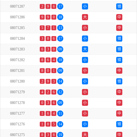
08071287
2
9
6
17
小
错
08071286
9
9
0
18
大
中
08071285
5
7
1
13
小
中
08071284
3
8
6
17
小
错
08071283
6
3
0
09
大
错
08071282
8
6
4
18
小
错
08071281
8
0
1
09
小
中
08071280
2
9
3
14
小
错
08071279
4
2
6
12
小
中
08071278
0
3
6
09
小
中
08071277
1
6
4
11
小
中
08071276
1
8
5
14
小
错
08071275
8
3
8
19
大
中