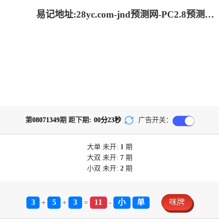
易记地址:28yc.com-jnd预测网-PC2.8预测走势
第
08071349
期 距下期:
00
分
23
秒
广告开关：
大单
未开:
1
期
大双
未开:
7
期
小双
未开:
2
期
3
5
3
11
小
单
咪牌
+
+
=
-