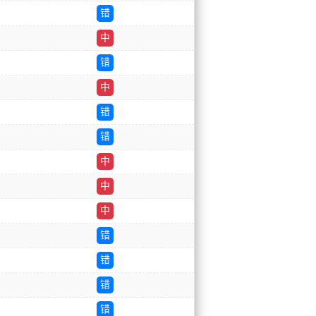
错
中
错
中
错
错
中
中
中
错
错
错
错