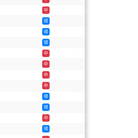
中
错
错
错
中
中
中
中
错
错
中
错