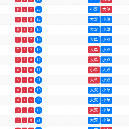
23
小双
大单
8
8
7
12
大双
小单
4
0
8
10
大双
小单
0
8
2
16
大单
小双
1
8
7
15
大单
小双
7
6
2
17
大单
小双
2
7
8
11
小单
大双
6
5
0
21
大单
小双
5
8
8
10
大双
小单
8
2
0
06
大双
小单
0
1
5
18
大双
小单
3
8
7
21
大双
小单
7
6
8