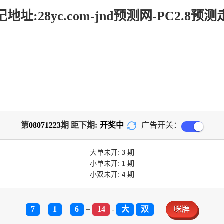
地址:28yc.com-jnd预测网-PC2.8预
第
08071223
期 距下期:
00
分
47
秒
广告开关：
大单
未开:
3
期
小单
未开:
1
期
小双
未开:
4
期
7
+
1
+
6
=
14
-
大
双
咪牌