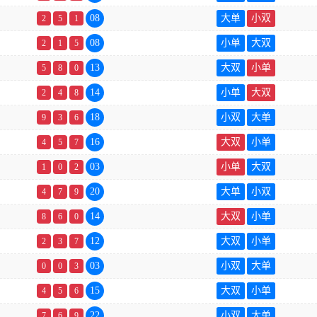
08
大单
小双
2
5
1
08
小单
大双
2
1
5
13
大双
小单
5
8
0
14
小单
大双
2
4
8
18
小双
大单
9
3
6
16
大双
小单
4
5
7
03
小单
大双
1
0
2
20
大单
小双
4
7
9
14
大双
小单
8
6
0
12
大双
小单
2
3
7
03
小双
大单
0
0
3
15
大双
小单
4
5
6
22
小双
大单
7
6
9