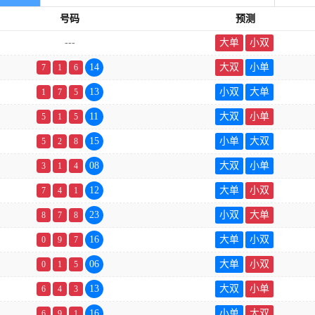
号码
预测
---
大单
小双
14
大双
小单
7
1
6
13
小双
大单
1
7
5
11
大双
小单
5
1
5
15
小单
大双
5
2
8
08
大双
小单
3
1
4
12
大单
小双
7
4
1
23
小双
大单
8
7
8
16
大单
小双
0
9
7
06
大单
小双
0
1
5
13
大双
小单
6
4
3
16
小单
大双
6
9
1