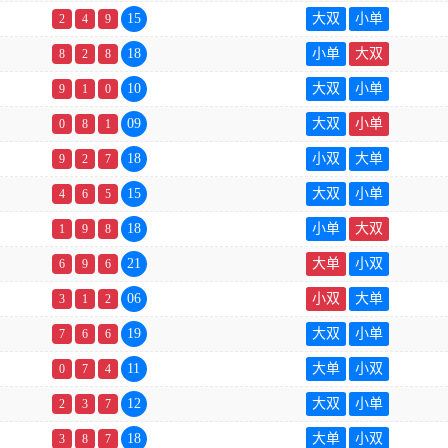
15
大双
小单
2
4
9
18
小单
大双
8
2
8
10
大双
小单
9
1
0
09
大双
小单
0
8
1
18
小双
大单
9
2
7
15
大双
小单
4
6
5
18
小单
大双
1
9
8
21
大单
小双
6
9
6
06
小双
大单
3
1
2
19
大双
小单
7
6
6
11
大单
小双
0
7
4
12
大双
小单
2
3
7
18
大单
小双
3
8
7