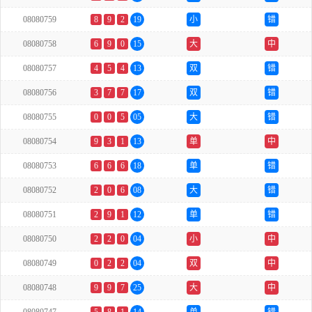
08080759
8
9
2
19
小
错
08080758
6
9
0
15
大
中
08080757
4
5
4
13
双
错
08080756
3
7
7
17
双
错
08080755
0
0
5
05
大
错
08080754
9
3
1
13
单
中
08080753
6
6
6
18
单
错
08080752
2
0
6
08
大
错
08080751
2
9
1
12
单
错
08080750
2
2
0
04
小
中
08080749
0
2
2
04
双
中
08080748
9
9
7
25
大
中