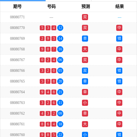
期号
号码
预测
结果
08080771
---
双
---
08080770
5
3
4
12
双
中
08080769
2
9
3
14
单
错
08080768
9
0
7
16
大
中
08080767
0
2
4
06
双
中
08080766
3
2
0
05
双
错
08080765
5
7
8
20
单
错
08080764
9
4
8
21
单
中
08080763
3
2
6
11
小
中
08080762
4
3
2
09
单
中
08080761
8
6
4
18
大
中
08080760
9
8
5
22
小
错