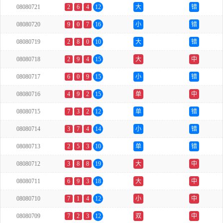
08080721
2
6
4
12
大
错
08080720
9
0
7
16
小
错
08080719
2
8
0
10
大
错
08080718
2
9
4
15
大
中
08080717
6
0
9
15
小
错
08080716
4
9
2
15
单
中
08080715
7
3
2
12
单
错
08080714
3
7
4
14
小
错
08080713
2
5
3
10
单
错
08080712
3
8
8
19
大
中
08080711
6
9
3
18
大
中
08080710
7
1
4
12
小
中
08080709
7
2
3
12
双
中