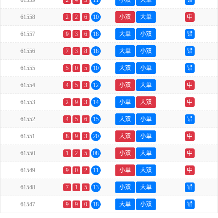
61559
2
4
5
11
小双
大单
错
61558
2
2
6
10
小双
大单
中
61557
9
3
6
18
大单
小双
错
61556
7
3
8
18
大单
小双
错
61555
5
0
5
10
大双
小单
错
61554
4
5
3
12
小双
大单
中
61553
2
9
3
14
小单
大双
中
61552
4
5
6
15
大双
小单
错
61551
8
9
3
20
大双
小单
中
61550
1
2
5
08
小双
大单
中
61549
9
0
2
11
小单
大双
中
61548
7
1
5
13
小双
大单
错
61547
9
9
0
18
大单
小双
错