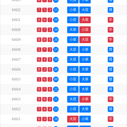
61623
6
7
2
15
大双
小单
错
61622
7
5
3
15
小单
大双
错
61621
6
6
7
19
小双
大单
中
61620
0
7
3
10
大单
小双
中
61619
8
9
9
26
小单
大双
中
61618
5
7
3
15
大双
小单
错
61617
6
4
9
19
大双
小单
错
61616
8
3
9
20
小双
大单
错
61615
1
6
2
09
小双
大单
错
61614
9
7
6
22
小双
大单
错
61613
9
0
2
11
大双
小单
中
61612
5
4
4
13
小双
大单
错
61611
6
3
9
18
大双
小单
中