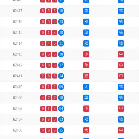
62418
7
2
8
17
双
错
62417
8
5
5
18
单
错
62416
6
5
2
13
双
错
62415
6
1
3
10
单
错
62414
1
4
6
11
双
错
62413
0
5
5
10
小
中
62412
6
8
3
17
单
中
62411
2
6
6
14
双
中
62410
6
1
2
09
大
错
62409
4
7
7
18
单
错
62408
0
1
3
04
小
中
62407
0
8
5
13
双
错
62406
4
8
3
15
大
中