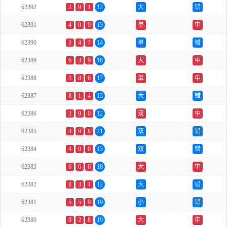
62392
2
9
1
12
大
错
62391
4
0
9
13
单
中
62390
3
4
7
14
单
错
62389
6
3
9
18
大
中
62388
3
8
6
17
单
中
62387
8
1
4
13
大
错
62386
3
9
0
12
双
中
62385
4
9
8
21
双
错
62384
4
9
0
13
双
错
62383
6
6
6
18
大
中
62382
8
3
1
12
大
错
62381
5
5
9
19
小
错
62380
9
2
8
19
大
中