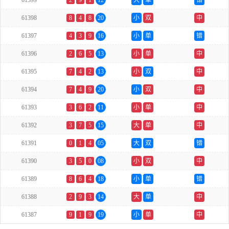
61399
2
9
1
12
大
单
错
61398
8
4
8
20
小
双
中
61397
4
3
9
16
小
单
错
61396
2
6
5
13
小
单
中
61395
7
4
2
13
小
双
中
61394
7
4
9
20
小
双
中
61393
3
6
2
11
小
单
中
61392
3
7
5
15
大
单
中
61391
0
1
4
05
大
双
错
61390
3
5
0
08
小
双
中
61389
8
6
4
18
小
单
错
61388
2
9
3
14
大
单
中
61387
9
1
9
19
小
单
中