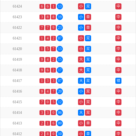
61424
6
6
1
13
小
双
中
61423
3
8
8
19
小
单
中
61422
7
7
9
23
小
单
中
61421
1
4
2
07
小
双
中
61420
1
5
7
13
小
双
中
61419
9
4
2
15
大
双
中
61418
9
6
2
17
大
双
中
61417
1
3
3
07
大
双
错
61416
9
4
7
20
小
双
中
61415
7
0
5
12
小
双
中
61414
3
3
0
06
大
双
中
61413
2
1
6
09
小
单
中
61412
2
8
0
10
小
单
中