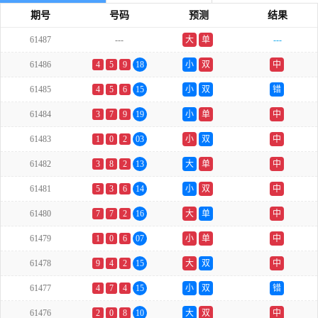
期号
号码
预测
结果
61487
---
大
单
---
61486
4
5
9
18
小
双
中
61485
4
5
6
15
小
双
错
61484
3
7
9
19
小
单
中
61483
1
0
2
03
小
双
中
61482
3
8
2
13
大
单
中
61481
5
3
6
14
小
双
中
61480
7
7
2
16
大
单
中
61479
1
0
6
07
小
单
中
61478
9
4
2
15
大
双
中
61477
4
7
4
15
小
双
错
61476
2
0
8
10
大
双
中