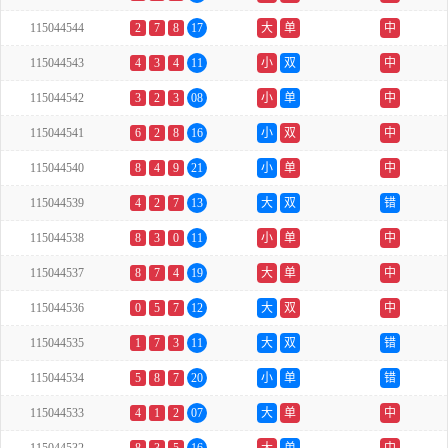
115044544
2
7
8
17
大
单
中
115044543
4
3
4
11
小
双
中
115044542
3
2
3
08
小
单
中
115044541
6
2
8
16
小
双
中
115044540
8
4
9
21
小
单
中
115044539
4
2
7
13
大
双
错
115044538
8
3
0
11
小
单
中
115044537
8
7
4
19
大
单
中
115044536
0
5
7
12
大
双
中
115044535
1
7
3
11
大
双
错
115044534
5
8
7
20
小
单
错
115044533
4
1
2
07
大
单
中