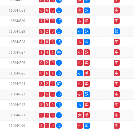
115044532
8
3
5
16
大
单
中
115044531
6
6
5
17
大
双
中
115044530
1
7
9
17
大
单
中
115044529
9
2
6
17
小
双
错
115044528
4
8
3
15
大
双
中
115044527
1
4
1
06
小
双
中
115044526
0
2
9
11
小
单
中
115044525
8
6
1
15
小
单
中
115044524
3
2
2
07
小
单
中
115044523
5
5
3
13
小
双
中
115044522
3
5
5
13
大
单
中
115044521
5
7
5
17
大
单
中
115044520
2
1
9
12
小
单
中