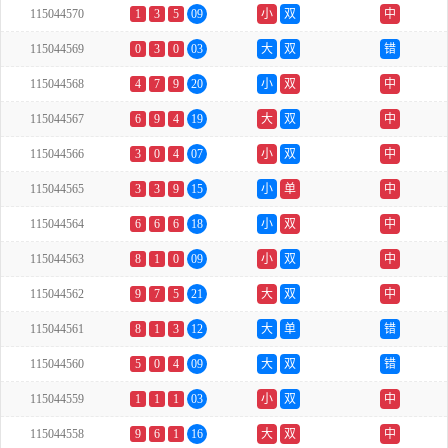
115044570
1
3
5
09
小
双
中
115044569
0
3
0
03
大
双
错
115044568
4
7
9
20
小
双
中
115044567
6
9
4
19
大
双
中
115044566
3
0
4
07
小
双
中
115044565
3
3
9
15
小
单
中
115044564
6
6
6
18
小
双
中
115044563
8
1
0
09
小
双
中
115044562
9
7
5
21
大
双
中
115044561
8
1
3
12
大
单
错
115044560
5
0
4
09
大
双
错
115044559
1
1
1
03
小
双
中
115044558
9
6
1
16
大
双
中