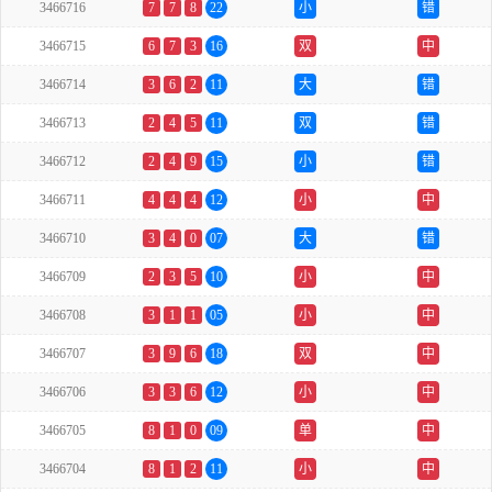
3466716
7
7
8
22
小
错
3466715
6
7
3
16
双
中
3466714
3
6
2
11
大
错
3466713
2
4
5
11
双
错
3466712
2
4
9
15
小
错
3466711
4
4
4
12
小
中
3466710
3
4
0
07
大
错
3466709
2
3
5
10
小
中
3466708
3
1
1
05
小
中
3466707
3
9
6
18
双
中
3466706
3
3
6
12
小
中
3466705
8
1
0
09
单
中
3466704
8
1
2
11
小
中