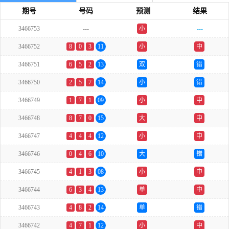
期号
号码
预测
结果
3466753
---
小
---
3466752
8
0
3
11
小
中
3466751
6
5
2
13
双
错
3466750
2
5
7
14
小
错
3466749
1
7
1
09
小
中
3466748
8
7
0
15
大
中
3466747
4
4
4
12
小
中
3466746
0
4
6
10
大
错
3466745
4
1
3
08
小
中
3466744
6
3
4
13
单
中
3466743
4
8
2
14
单
错
3466742
4
7
1
12
小
中