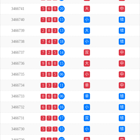
3466741
5
6
9
20
大
中
3466740
7
0
8
15
小
错
3466739
2
8
3
13
大
错
3466738
7
4
7
18
小
错
3466737
7
2
5
14
双
中
3466736
9
6
0
15
大
中
3466735
1
0
5
06
小
中
3466734
1
3
7
11
单
中
3466733
0
6
0
06
单
错
3466732
6
1
9
16
小
错
3466731
2
7
8
17
双
错
3466730
5
7
3
15
小
错