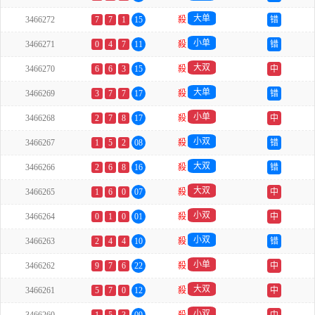
大单
3466272
7
7
1
15
殺
错
小单
3466271
0
4
7
11
殺
错
大双
3466270
6
6
3
15
殺
中
大单
3466269
3
7
7
17
殺
错
小单
3466268
2
7
8
17
殺
中
小双
3466267
1
5
2
08
殺
错
大双
3466266
2
6
8
16
殺
错
大双
3466265
1
6
0
07
殺
中
小双
3466264
0
1
0
01
殺
中
小双
3466263
2
4
4
10
殺
错
小单
3466262
9
7
6
22
殺
中
大双
3466261
5
7
0
12
殺
中
小双