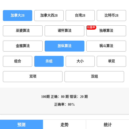
加拿大28
加拿大西28
台湾28
比特币28
巫婆算法
诸怀算法
独尊算法
金猴算法
放纵算法
祸斗算法
组合
杀组
大小
单双
双项
双组
100期 正确：80 期 错误：20 期
正确率：80%
预测
走势
统计