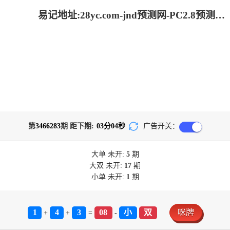
易记地址:28yc.com-jnd预测网-PC2.8预测走势
第
3466283
期 距下期:
03
分
04
秒
广告开关：
大单
未开:
5
期
大双
未开:
17
期
小单
未开:
1
期
1
4
3
08
小
双
咪牌
+
+
=
-