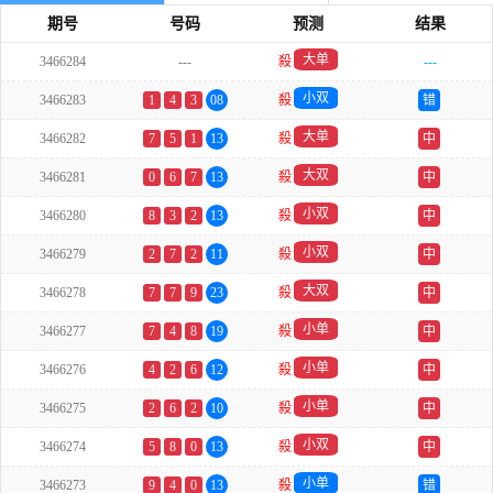
期号
号码
预测
结果
大单
3466284
---
殺
---
小双
3466283
1
4
3
08
殺
错
大单
3466282
7
5
1
13
殺
中
大双
3466281
0
6
7
13
殺
中
小双
3466280
8
3
2
13
殺
中
小双
3466279
2
7
2
11
殺
中
大双
3466278
7
7
9
23
殺
中
小单
3466277
7
4
8
19
殺
中
小单
3466276
4
2
6
12
殺
中
小单
3466275
2
6
2
10
殺
中
小双
3466274
5
8
0
13
殺
中
小单
3466273
9
4
0
13
殺
错