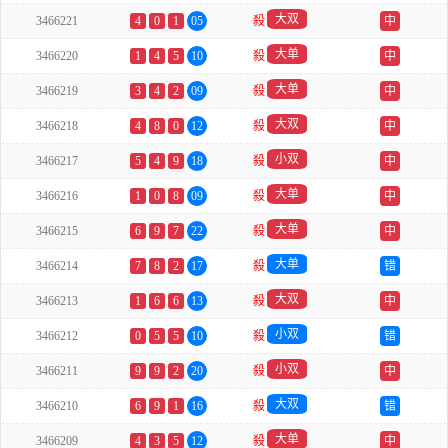
大双
3466221
4
0
1
05
殺
中
大单
3466220
1
4
5
10
殺
中
大单
3466219
3
4
2
09
殺
中
大双
3466218
4
8
0
12
殺
中
小双
3466217
5
4
9
18
殺
中
大单
3466216
1
0
8
09
殺
中
大单
3466215
6
9
7
22
殺
中
大单
3466214
7
8
2
17
殺
错
大双
3466213
1
6
6
13
殺
中
小双
3466212
0
5
5
10
殺
错
小双
3466211
9
9
2
20
殺
中
大双
3466210
6
9
1
16
殺
错
大单
3466209
4
3
5
12
殺
中