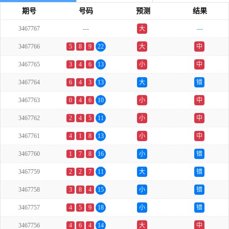
期号
号码
预测
结果
3467767
---
大
---
双
3467766
5
8
9
22
大
中
3467765
3
4
6
13
小
中
3467764
6
4
3
13
大
错
3467763
0
4
6
10
小
中
3467762
2
4
5
11
小
中
3467761
4
1
8
13
小
中
3467760
1
7
8
16
小
错
3467759
2
2
7
11
大
错
3467758
3
8
4
15
小
错
3467757
4
5
9
18
小
错
3467756
4
6
4
14
大
中