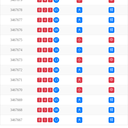
3467679
3
4
5
12
小
中
3467678
0
2
3
05
大
错
3467677
3
4
2
09
大
错
3467676
4
1
4
09
大
错
3467675
1
0
6
07
小
中
3467674
1
8
7
16
小
错
3467673
1
8
4
13
小
中
3467672
1
5
2
08
大
错
3467671
7
0
8
15
大
中
3467670
1
3
3
07
小
中
3467669
1
4
0
05
大
错
3467668
0
5
3
08
大
错
3467667
8
1
3
12
大
错