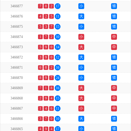
3466877
7
8
2
17
小
错
3466876
4
2
5
11
大
错
3466875
5
3
7
15
小
错
3466874
1
7
2
10
小
中
3466873
5
9
0
14
大
中
3466872
3
9
0
12
大
错
3466871
6
8
2
16
小
错
3466870
8
9
7
24
小
错
3466869
7
1
8
16
大
中
3466868
2
9
4
15
大
中
3466867
1
4
6
11
小
中
3466866
3
7
0
10
大
错
3466865
4
9
4
17
小
错