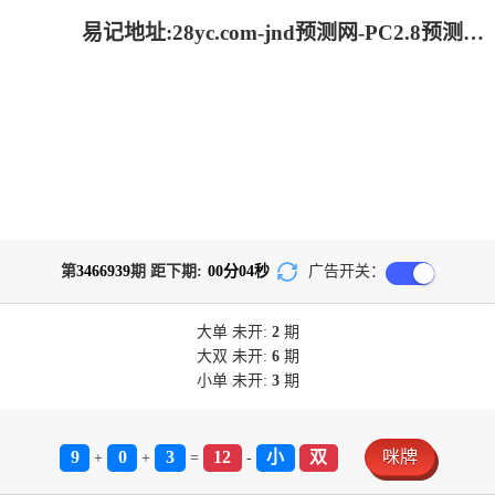
易记地址:28yc.com-jnd预测网-PC2.8预测走势
第
3466939
期 距下期:
00
分
04
秒
广告开关：
大单
未开:
2
期
大双
未开:
6
期
小单
未开:
3
期
9
0
3
12
小
双
咪牌
+
+
=
-