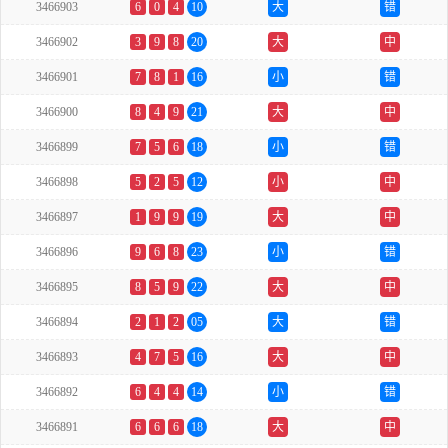
3466903
6
0
4
10
大
错
3466902
3
9
8
20
大
中
3466901
7
8
1
16
小
错
3466900
8
4
9
21
大
中
3466899
7
5
6
18
小
错
3466898
5
2
5
12
小
中
3466897
1
9
9
19
大
中
3466896
9
6
8
23
小
错
3466895
8
5
9
22
大
中
3466894
2
1
2
05
大
错
3466893
4
7
5
16
大
中
3466892
6
4
4
14
小
错
3466891
6
6
6
18
大
中