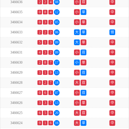
3466636
2
2
4
08
小
双
中
3466635
0
8
4
12
小
单
中
3466634
0
3
2
05
小
单
中
3466633
2
2
2
06
大
单
错
3466632
5
1
3
09
大
单
中
3466631
4
3
2
09
小
双
中
3466630
2
8
7
17
小
单
中
3466629
3
1
9
13
小
双
中
3466628
9
2
7
18
大
双
中
3466627
0
6
1
07
小
双
中
3466626
3
3
7
13
小
单
中
3466625
6
5
9
20
大
双
中
3466624
9
1
6
16
大
单
中