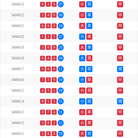
3466623
0
1
6
07
小
双
中
3466622
2
4
0
06
小
单
中
3466621
0
9
9
18
大
单
中
3466620
1
1
5
07
大
单
中
3466619
3
8
9
20
大
单
中
3466618
0
4
0
04
大
双
中
3466617
5
0
6
11
大
双
错
3466616
7
3
9
19
小
单
中
3466615
4
5
1
10
小
双
中
3466614
9
1
5
15
小
双
错
3466613
0
7
4
11
小
单
中
3466612
3
8
2
13
小
单
中
3466611
5
6
8
19
大
双
中