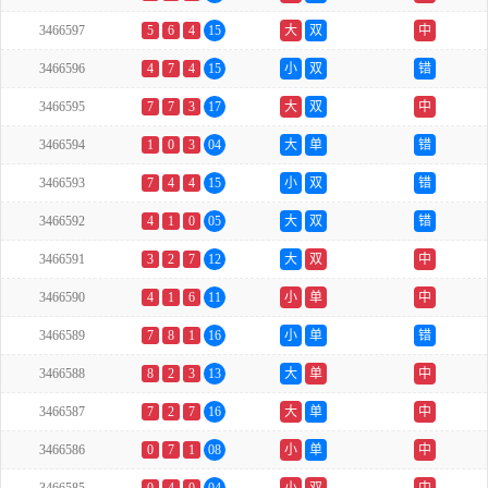
3466597
5
6
4
15
大
双
中
3466596
4
7
4
15
小
双
错
3466595
7
7
3
17
大
双
中
3466594
1
0
3
04
大
单
错
3466593
7
4
4
15
小
双
错
3466592
4
1
0
05
大
双
错
3466591
3
2
7
12
大
双
中
3466590
4
1
6
11
小
单
中
3466589
7
8
1
16
小
单
错
3466588
8
2
3
13
大
单
中
3466587
7
2
7
16
大
单
中
3466586
0
7
1
08
小
单
中