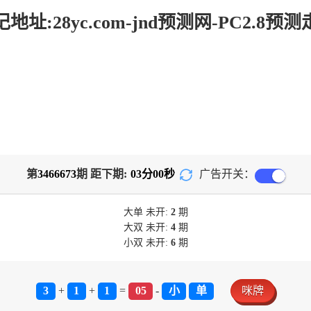
地址:28yc.com-jnd预测网-PC2.8预
第
3466673
期 距下期:
02
分
59
秒
广告开关：
大单
未开:
2
期
大双
未开:
4
期
小双
未开:
6
期
3
+
1
+
1
=
05
-
小
单
咪牌