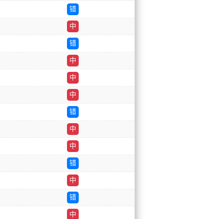
错
中
错
中
中
中
错
中
中
错
中
错
中