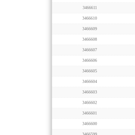
3466611
3466610
3466609
3466608
3466607
3466606
3466605
3466604
3466603
3466602
3466601
3466600
3466599