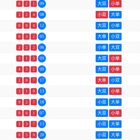
09
大双
小单
6
2
1
08
小双
大单
2
2
4
12
大双
小单
0
8
4
05
大单
小双
0
3
2
06
小单
大双
2
2
2
09
大双
小单
5
1
3
09
大双
小单
4
3
2
17
大单
小双
2
8
7
13
大双
小单
3
1
9
18
小双
大单
9
2
7
07
大双
小单
0
6
1
13
小双
大单
3
3
7
20
小双
大单
6
5
9