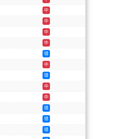
中
中
中
中
错
中
错
中
中
错
错
错