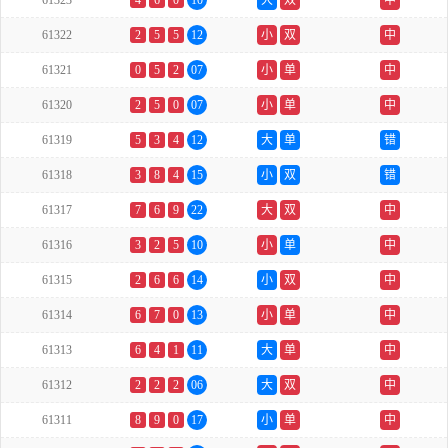
61323
4
6
0
10
大
双
中
61322
2
5
5
12
小
双
中
61321
0
5
2
07
小
单
中
61320
2
5
0
07
小
单
中
61319
5
3
4
12
大
单
错
61318
3
8
4
15
小
双
错
61317
7
6
9
22
大
双
中
61316
3
2
5
10
小
单
中
61315
2
6
6
14
小
双
中
61314
6
7
0
13
小
单
中
61313
6
4
1
11
大
单
中
61312
2
2
2
06
大
双
中
61311
8
9
0
17
小
单
中