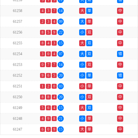
61259
5
1
5
11
大
双
错
61258
4
3
7
14
大
单
中
61257
2
3
4
09
大
单
中
61256
8
5
9
22
小
双
中
61255
8
4
3
15
大
双
中
61254
3
0
4
07
大
双
错
61253
0
7
7
14
小
双
中
61252
9
6
5
20
小
单
错
61251
1
2
0
03
小
单
中
61250
8
8
4
20
小
双
中
61249
5
6
4
15
大
双
中
61248
4
9
8
21
小
单
中
61247
6
0
9
15
大
单
中