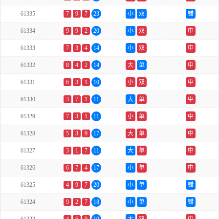
61335
7
9
7
23
小
双
错
61334
9
9
2
20
小
双
中
61333
7
3
4
14
小
双
中
61332
8
4
2
14
大
单
中
61331
6
3
1
10
小
双
中
61330
3
7
1
11
大
单
中
61329
7
3
1
11
小
单
中
61328
5
3
9
17
大
单
中
61327
3
1
7
11
大
单
中
61326
6
7
4
17
小
单
中
61325
4
9
7
20
小
单
错
61324
9
2
7
18
小
单
错